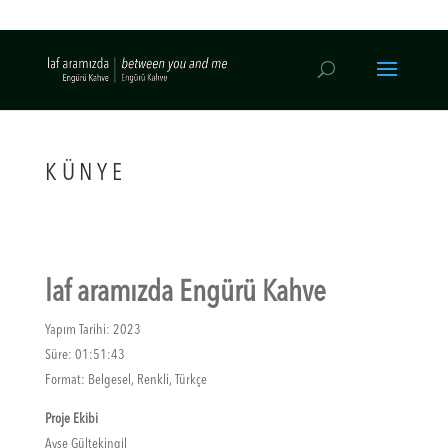
KÜNYE
laf aramızda Engürü Kahve
Yapım Tarihi: 2023
Süre: 01:51:43
Format: Belgesel, Renkli, Türkçe
Proje Ekibi
Ayşe Gültekingil