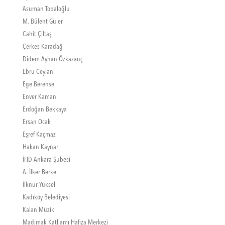
Asuman Topaloğlu
M. Bülent Güler
Cahit Çiltaş
Çerkes Karadağ
Didem Ayhan Özkazanç
Ebru Ceylan
Ege Berensel
Enver Kaman
Erdoğan Bekkaya
Ersan Ocak
Eşref Kaçmaz
Hakan Kaynar
İHD Ankara Şubesi
A. İlker Berke
İlknur Yüksel
Kadıköy Belediyesi
Kalan Müzik
Madımak Katliamı Hafıza Merkezi