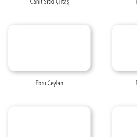
Cahit Sıtkı Çiltaş
Ebru Ceylan