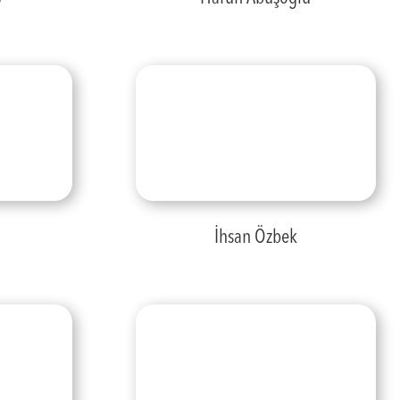
ı
İhsan Özbek