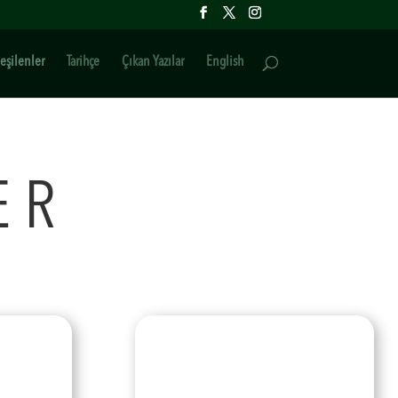
eşilenler
Tarihçe
Çıkan Yazılar
English
ER