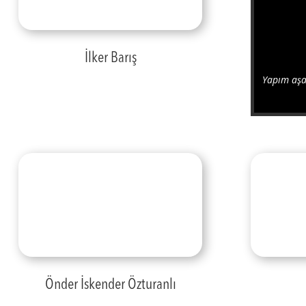
İlker Barış
Yapım aşa
Önder İskender Özturanlı