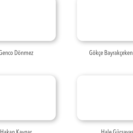
Genco Dönmez
Gökçe Bayrakçeken 
Hakan Kaynar
Hale Güçsava