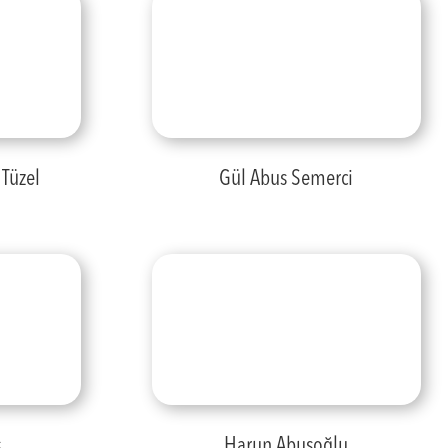
Tüzel
Gül Abus Semerci
ş
Harun Abuşoğlu