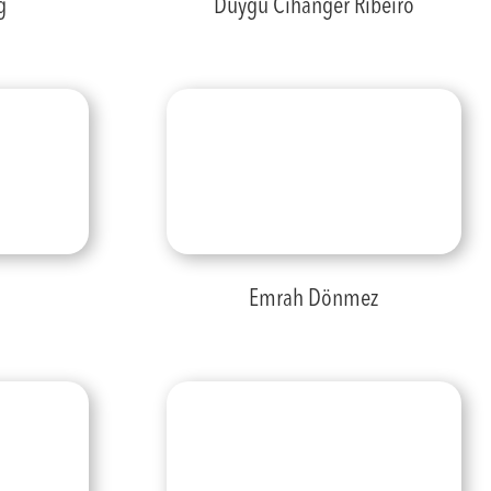
ğ
Duygu Cihanger Ribeiro
Emrah Dönmez