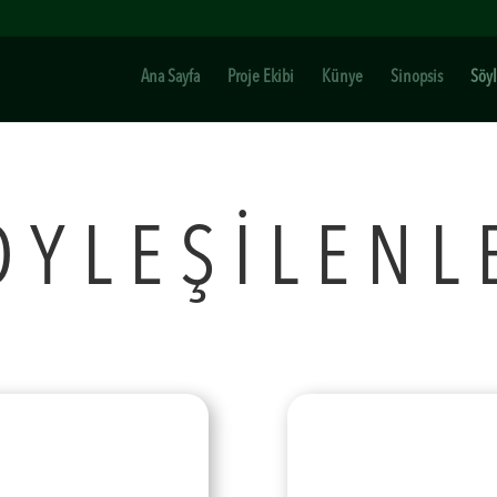
Ana Sayfa
Proje Ekibi
Künye
Sinopsis
Söyl
ÖYLEŞİLENL