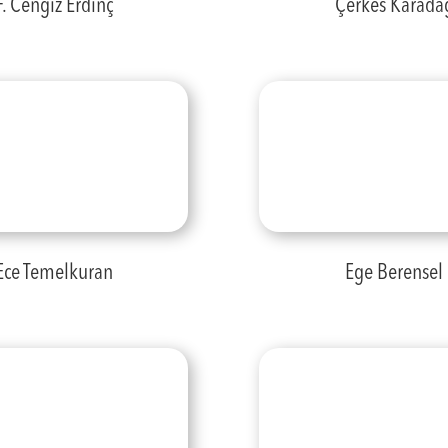
F. Cengiz Erdinç
Çerkes Karada
Ece Temelkuran
Ege Berensel