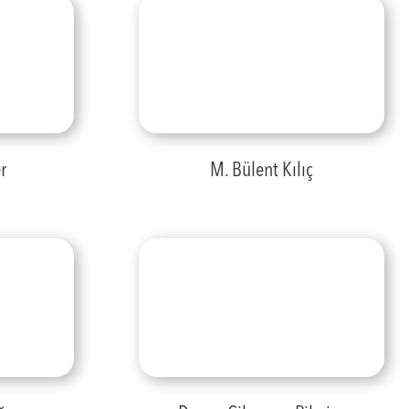
r
M. Bülent Kılıç